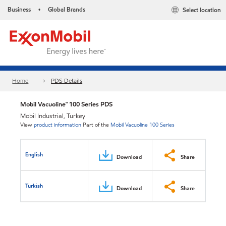
Business
Global Brands
Select location
•
Home
PDS Details
Mobil Vacuoline™ 100 Series PDS
Mobil Industrial, Turkey
View
product information
Part of the
Mobil Vacuoline 100 Series
English
Download
Share
Turkish
Download
Share