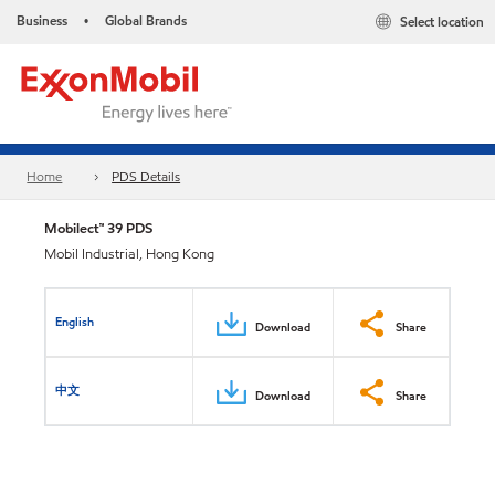
Business
Global Brands
Select location
•
Home
PDS Details
Mobilect™ 39 PDS
Mobil Industrial, Hong Kong
English
Download
Share
中文
Download
Share