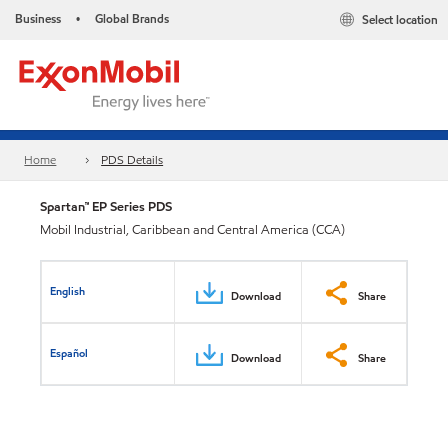
Business
Global Brands
Select location
•
Home
PDS Details
Spartan™ EP Series PDS
Mobil Industrial, Caribbean and Central America (CCA)
English
Download
Share
Español
Download
Share