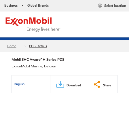
Business
Global Brands
Select location
•
Home
PDS Details
Mobil SHC Aware™ H Series PDS
ExxonMobil Marine, Belgium
English
Download
Share