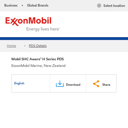
Business
Global Brands
Select location
•
Home
PDS Details
Mobil SHC Aware™ H Series PDS
ExxonMobil Marine, New Zealand
English
Download
Share