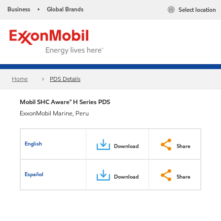
Business
Global Brands
Select location
•
Home
PDS Details
Mobil SHC Aware™ H Series PDS
ExxonMobil Marine, Peru
English
Download
Share
Español
Download
Share