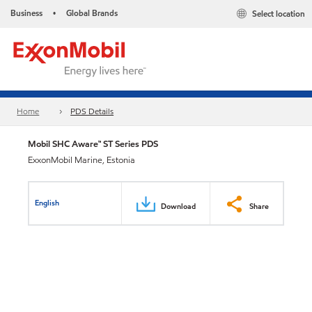
Business
Global Brands
Select location
•
Home
PDS Details
Mobil SHC Aware™ ST Series PDS
ExxonMobil Marine, Estonia
English
Download
Share