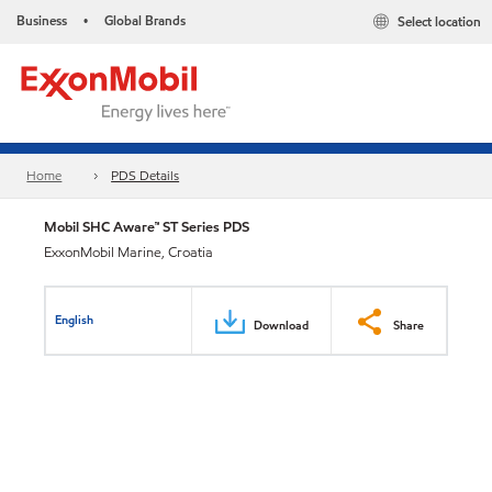
Business
Global Brands
Select location
•
Home
PDS Details
Mobil SHC Aware™ ST Series PDS
ExxonMobil Marine, Croatia
English
Download
Share