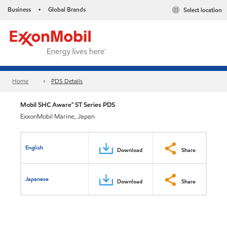
Business
Global Brands
Select location
•
Home
PDS Details
Mobil SHC Aware™ ST Series PDS
ExxonMobil Marine, Japan
English
Download
Share
Japanese
Download
Share