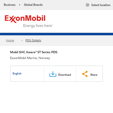
Business
Global Brands
Select location
•
Home
PDS Details
Mobil SHC Aware™ ST Series PDS
ExxonMobil Marine, Norway
English
Download
Share