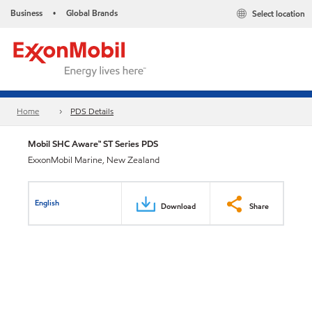
Business
Global Brands
Select location
•
Home
PDS Details
Mobil SHC Aware™ ST Series PDS
ExxonMobil Marine, New Zealand
English
Download
Share