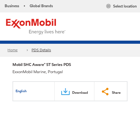
Business
Global Brands
Select location
•
Home
PDS Details
Mobil SHC Aware™ ST Series PDS
ExxonMobil Marine, Portugal
English
Download
Share