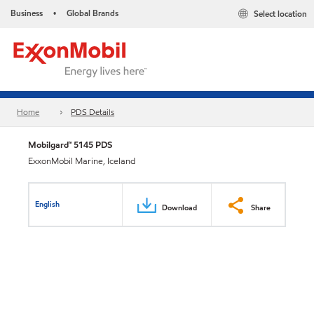
Business
Global Brands
Select location
•
Home
PDS Details
Mobilgard™ 5145 PDS
ExxonMobil Marine, Iceland
English
Download
Share