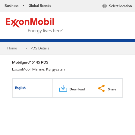
Business
Global Brands
Select location
•
Home
PDS Details
Mobilgard™ 5145 PDS
ExxonMobil Marine, Kyrgyzstan
English
Download
Share