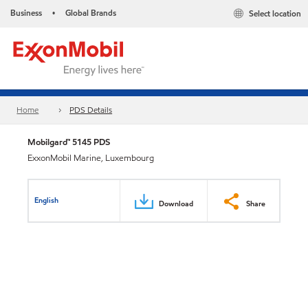
Business
Global Brands
Select location
•
Home
PDS Details
Mobilgard™ 5145 PDS
ExxonMobil Marine, Luxembourg
English
Download
Share