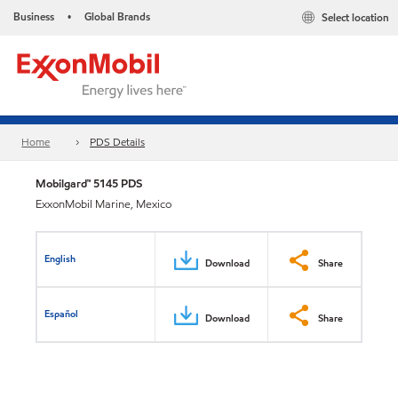
Business
Global Brands
Select location
•
Home
PDS Details
Mobilgard™ 5145 PDS
ExxonMobil Marine, Mexico
English
Download
Share
Español
Download
Share