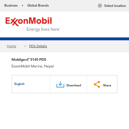
Business
Global Brands
Select location
•
Home
PDS Details
Mobilgard™ 5145 PDS
ExxonMobil Marine, Nepal
English
Download
Share