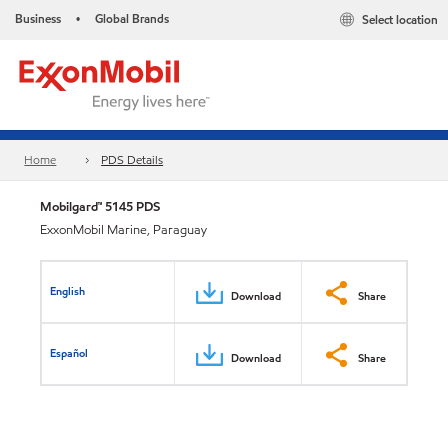
Business
Global Brands
Select location
•
Home
PDS Details
Mobilgard™ 5145 PDS
ExxonMobil Marine, Paraguay
English
Download
Share
Español
Download
Share