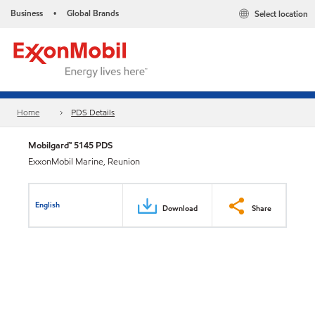
Business
Global Brands
Select location
•
Home
PDS Details
Mobilgard™ 5145 PDS
ExxonMobil Marine, Reunion
English
Download
Share