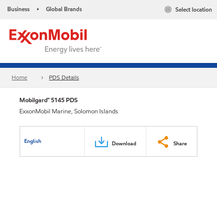
Business
Global Brands
Select location
•
Home
PDS Details
Mobilgard™ 5145 PDS
ExxonMobil Marine, Solomon Islands
English
Download
Share