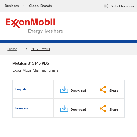
Business
Global Brands
Select location
•
Home
PDS Details
Mobilgard™ 5145 PDS
ExxonMobil Marine, Tunisia
English
Download
Share
Français
Download
Share