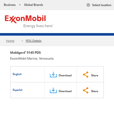
Business
Global Brands
Select location
•
Home
PDS Details
Mobilgard™ 5145 PDS
ExxonMobil Marine, Venezuela
English
Download
Share
Español
Download
Share