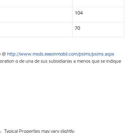
104
70
S) @
http://www.msds.exxonmobil.com/psims/psims.aspx
ration o de una de sus subsidiarias a menos que se indique
 Typical Properties may vary slightly.