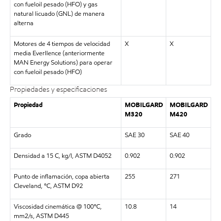
con fueloil pesado (HFO) y gas
natural licuado (GNL) de manera
alterna
Motores de 4 tiempos de velocidad
X
X
media Everllence (anteriormente
MAN Energy Solutions) para operar
con fueloil pesado (HFO)
Propiedades y especificaciones
Propiedad
MOBILGARD
MOBILGARD
M320
M420
Grado
SAE 30
SAE 40
Densidad a 15 C, kg/l, ASTM D4052
0.902
0.902
Punto de inflamación, copa abierta
255
271
Cleveland, °C, ASTM D92
Viscosidad cinemática @ 100°C,
10.8
14
mm2/s, ASTM D445