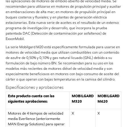
las aplicaciones de motores de émbolo abierto de velocidad media. Se
recomiendan para utilizarse en motores de propulsión principal y auxiliar
en embarcaciones de alta mar; en motores de propulsión principal en
buques costeros y fluviales; y en plantas de generación eléctrica
estacionarias. Esta nueva serie de aceites es el resultado de un extenso
programa de investigación y desarrollo, que incorpora la prueba
patentada DAC (Detección de contaminación por asfaltenos) de
ExxonMobil.
La serie Mobilgard M20 está específicamente formulada para usarse en
motores de velocidad media que utilizan combustibles con un contenido
de azufre de 0,50% y 0,10% y gas natural licuado (GNL) debido a su
formulación de bajo número BN. Se recomiendan para su uso en los
modelos más recientes de motores diésel de velocidad media y son
especialmente beneficiosos en motores con bajo consumo de aceite del
cárter o que operan con bajas temperaturas en la camisa del cilindro.
Especificaciones y aprobaciones
Este producto cuenta con las
MOBILGARD
MOBILGARD
siguientes aprobaciones:
M320
M420
Motores de 4 tiempos de velocidad
X
X
media Everllence (anteriormente
MAN Energy Solutions) para operar