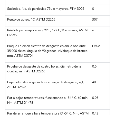
Suciedad, No. de partículas 75u o mayores, FTM 3005
0
Punto de goteo, ° C, ASTM D2265
307
Pérdida por evaporación, 22 h, 177 C, % en masa, ASTM
6
D2595
Bloque Falex en cicatriz de desgaste en anillo oscilante,
PASA
35.000 ciclos, ángulo de 90 grados, Al/bloque de bronce,
mm, ASTM D3704
Prueba de desgaste de cuatro bolas, diámetro de la
0,6
cicatriz, mm, ASTM D2266
Capacidad de carga, índice de carga de desgaste, kgf,
40
ASTM D2596
Par a bajas temperaturas, funcionando a -54 ° C, 60 min,
0,05
Nm, ASTM D1478
Par de arranque a baja temperatura @ -54 C, Nm, ASTM
0,43