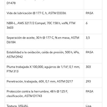
D1478
Vida de lubricación @ 177 C, h, ASTM D3336
PASA
NBR-L, AMS 3217/2 Compat, 70C 158 h, vol%, FTM
6
3603
Separación de aceite, 30 h @ 177 C, % en masa, ASTM
3,5
D6184
Estabilidad a la oxidación, caída de presión, 500 h, kPa,
PASA
ASTM D942
Pluma trabajada X 100,000, agujeros de 1/16", 0,1 mm,
303
FTM 313
Penetración, trabajada, 60X, 0,1 mm, ASTM D217
293
Protección contra la herrumbre, 48 h @ 125 F,
PASA
clasificación, ASTM D1743
Textura, VISUAL
Lisa,