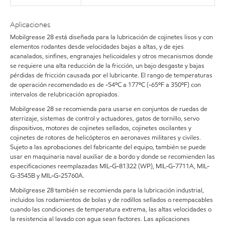
Aplicaciones
Mobilgrease 28 está diseñada para la lubricación de cojinetes lisos y con
elementos rodantes desde velocidades bajas a altas, y de ejes
acanalados, sinfines, engranajes helicoidales y otros mecanismos donde
se requiere una alta reducción de la fricción, un bajo desgaste y bajas
pérdidas de fricción causada por el lubricante. El rango de temperaturas
de operación recomendado es de -54ºC a 177ºC (-65ºF a 350ºF) con
intervalos de relubricación apropiados.
Mobilgrease 28 se recomienda para usarse en conjuntos de ruedas de
aterrizaje, sistemas de control y actuadores, gatos de tornillo, servo
dispositivos, motores de cojinetes sellados, cojinetes oscilantes y
cojinetes de rotores de helicópteros en aeronaves militares y civiles.
Sujeto a las aprobaciones del fabricante del equipo, también se puede
usar en maquinaria naval auxiliar de a bordo y donde se recomienden las
especificaciones reemplazadas MIL-G-81322 (WP), MIL-G-7711A, MIL-
G-3545B y MIL-G-25760A.
Mobilgrease 28 también se recomienda para la lubricación industrial,
incluidos los rodamientos de bolas y de rodillos sellados o reempacables
cuando las condiciones de temperatura extrema, las altas velocidades o
la resistencia al lavado con agua sean factores. Las aplicaciones