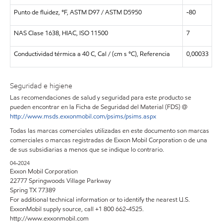
Punto de fluidez, °F, ASTM D97 / ASTM D5950
-80
NAS Clase 1638, HIAC, ISO 11500
7
Conductividad térmica a 40 C, Cal / (cm s °C), Referencia
0,00033
Seguridad e higiene
Las recomendaciones de salud y seguridad para este producto se
pueden encontrar en la Ficha de Seguridad del Material (FDS) @
http://www.msds.exxonmobil.com/psims/psims.aspx
Todas las marcas comerciales utilizadas en este documento son marcas
comerciales o marcas registradas de Exxon Mobil Corporation o de una
de sus subsidiarias a menos que se indique lo contrario.
04-2024
Exxon Mobil Corporation
22777 Springwoods Village Parkway
Spring TX 77389
For additional technical information or to identify the nearest U.S.
ExxonMobil supply source, call +1 800 662-4525.
http://www.exxonmobil.com