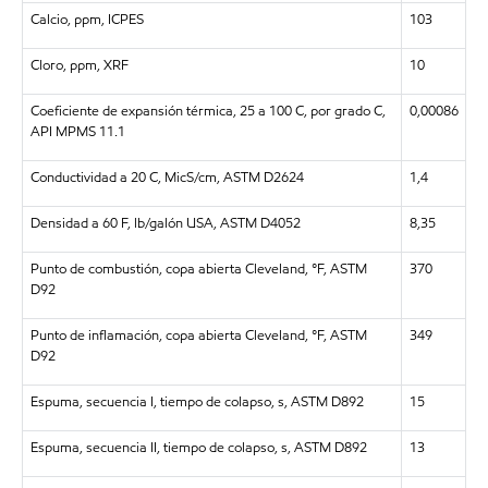
Calcio, ppm, ICPES
103
Cloro, ppm, XRF
10
Coeficiente de expansión térmica, 25 a 100 C, por grado C,
0,00086
API MPMS 11.1
Conductividad a 20 C, MicS/cm, ASTM D2624
1,4
Densidad a 60 F, lb/galón USA, ASTM D4052
8,35
Punto de combustión, copa abierta Cleveland, °F, ASTM
370
D92
Punto de inflamación, copa abierta Cleveland, °F, ASTM
349
D92
Espuma, secuencia I, tiempo de colapso, s, ASTM D892
15
Espuma, secuencia II, tiempo de colapso, s, ASTM D892
13