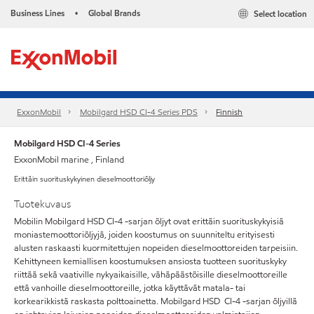
Business Lines
Global Brands
Select location
•
ExxonMobil
Mobilgard HSD CI-4 Series​ PDS
Finnish
Mobilgard HSD CI-4 Series
ExxonMobil marine , Finland
Erittäin suorituskykyinen dieselmoottoriöljy
Tuotekuvaus
Mobilin Mobilgard HSD CI-4 -sarjan öljyt ovat erittäin suorituskykyisiä
moniastemoottoriöljyjä, joiden koostumus on suunniteltu erityisesti
alusten raskaasti kuormitettujen nopeiden dieselmoottoreiden tarpeisiin.
Kehittyneen kemiallisen koostumuksen ansiosta tuotteen suorituskyky
riittää sekä vaativille nykyaikaisille, vähäpäästöisille dieselmoottoreille
että vanhoille dieselmoottoreille, jotka käyttävät matala- tai
korkearikkistä raskasta polttoainetta. Mobilgard HSD CI-4 -sarjan öljyillä