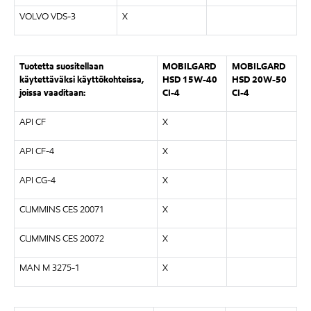
VOLVO VDS-3
X
Tuotetta suositellaan
MOBILGARD
MOBILGARD
käytettäväksi käyttökohteissa,
HSD 15W-40
HSD 20W-50
joissa vaaditaan:
CI-4
CI-4
API CF
X
API CF-4
X
API CG-4
X
CUMMINS CES 20071
X
CUMMINS CES 20072
X
MAN M 3275-1
X