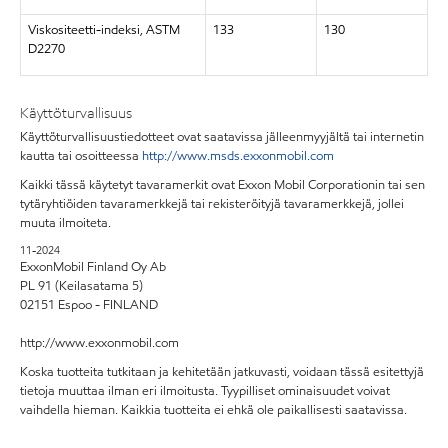
Viskositeetti-indeksi, ASTM
133
130
D2270
Käyttöturvallisuus
Käyttöturvallisuustiedotteet ovat saatavissa jälleenmyyjältä tai internetin
kautta tai osoitteessa
http://www.msds.exxonmobil.com
Kaikki tässä käytetyt tavaramerkit ovat Exxon Mobil Corporationin tai sen
tytäryhtiöiden tavaramerkkejä tai rekisteröityjä tavaramerkkejä, jollei
muuta ilmoiteta.
11-2024
ExxonMobil Finland Oy Ab
PL 91 (Keilasatama 5)
02151 Espoo - FINLAND
http://www.exxonmobil.com
Koska tuotteita tutkitaan ja kehitetään jatkuvasti, voidaan tässä esitettyjä
tietoja muuttaa ilman eri ilmoitusta. Tyypilliset ominaisuudet voivat
vaihdella hieman. Kaikkia tuotteita ei ehkä ole paikallisesti saatavissa.