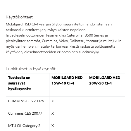
Käyttökohteet
Mobilgard HSD CI-4 -sarjan öljyt on suunniteltu mahdollistamaan
raskaasti kuormitettujen, nykyaikaisten nopeiden
laivadieselmoottoreiden (esimerkiksi Caterpillar 3500 Series ja
pienisylinterisemmät, Cummins, Volvo, Daihatsu, Yanmar ja muita) kuin
myös vanhempien, matala- tai korkearikkistä raskasta polttoainetta
käyttävien, dieselmoottoreiden erinomainen suorituskyky.
Luokitukset ja hyväksynnät
Tuotteella on
MOBILGARD HSD
MOBILGARD HSD
seuraavat
15W-40 CI-4
20W-50 CI-4
hyväksynnät:
CUMMINS CES 20076
X
Cummins CES 20077
X
MTU Oil Category 2
X