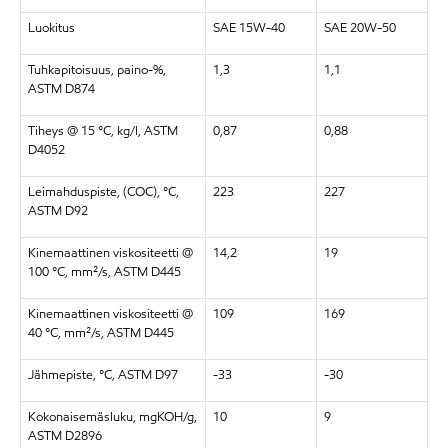
Luokitus
SAE 15W-40
SAE 20W-50
Tuhkapitoisuus, paino-%,
1,3
1,1
ASTM D874
Tiheys @ 15 °C, kg/l, ASTM
0,87
0,88
D4052
Leimahduspiste, (COC), °C,
223
227
ASTM D92
Kinemaattinen viskositeetti @
14,2
19
100 °C, mm²/s, ASTM D445
Kinemaattinen viskositeetti @
109
169
40 °C, mm²/s, ASTM D445
Jähmepiste, °C, ASTM D97
-33
-30
Kokonaisemäsluku, mgKOH/g,
10
9
ASTM D2896