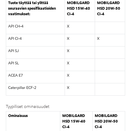
Tuote täyttää tai ylittää
MOBILGARD
MOBILGARD
seuraavien spesifikaatioiden
HSD 15W-40
HSD 20W-50
vaatimukset:
CI-4
CI-4
API CH-4
X
API CI-4
X
X
API SJ
X
API SL
X
ACEA E7
X
Caterpillar ECF-2
X
Tyypilliset ominaisuudet
Ominaisuus
MOBILGARD
MOBILGARD
HSD 15W-40
HSD 20W-50
CI-4
CI-4