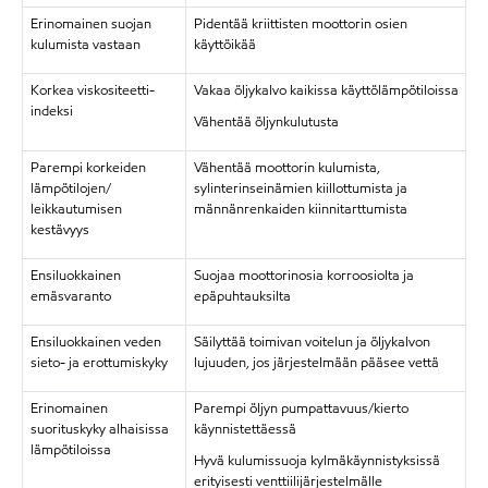
Erinomainen suojan
Pidentää kriittisten moottorin osien
kulumista vastaan
käyttöikää
Korkea viskositeetti-
Vakaa öljykalvo kaikissa käyttölämpötiloissa
indeksi
Vähentää öljynkulutusta
Parempi korkeiden
Vähentää moottorin kulumista,
lämpötilojen/
sylinterinseinämien kiillottumista ja
leikkautumisen
männänrenkaiden kiinnitarttumista
kestävyys
Ensiluokkainen
Suojaa moottorinosia korroosiolta ja
emäsvaranto
epäpuhtauksilta
Ensiluokkainen veden
Säilyttää toimivan voitelun ja öljykalvon
sieto- ja erottumiskyky
lujuuden, jos järjestelmään pääsee vettä
Erinomainen
Parempi öljyn pumpattavuus/kierto
suorituskyky alhaisissa
käynnistettäessä
lämpötiloissa
Hyvä kulumissuoja kylmäkäynnistyksissä
erityisesti venttiilijärjestelmälle