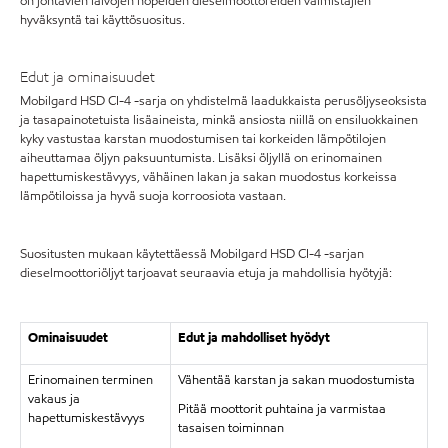
on johtavien laivojen nopeiden dieselmoottoreiden valmistajien
hyväksyntä tai käyttösuositus.
Edut ja ominaisuudet
Mobilgard HSD CI-4 -sarja on yhdistelmä laadukkaista perusöljyseoksista
ja tasapainotetuista lisäaineista, minkä ansiosta niillä on ensiluokkainen
kyky vastustaa karstan muodostumisen tai korkeiden lämpötilojen
aiheuttamaa öljyn paksuuntumista. Lisäksi öljyllä on erinomainen
hapettumiskestävyys, vähäinen lakan ja sakan muodostus korkeissa
lämpötiloissa ja hyvä suoja korroosiota vastaan.
Suositusten mukaan käytettäessä Mobilgard HSD CI-4 -sarjan
dieselmoottoriöljyt tarjoavat seuraavia etuja ja mahdollisia hyötyjä:
Ominaisuudet
Edut ja mahdolliset hyödyt
Erinomainen terminen
Vähentää karstan ja sakan muodostumista
vakaus ja
Pitää moottorit puhtaina ja varmistaa
hapettumiskestävyys
tasaisen toiminnan