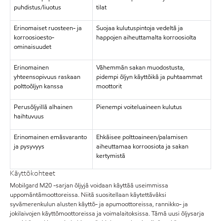
puhdistus/liuotus
tilat
Erinomaiset ruosteen- ja
Suojaa kulutuspintoja vedeltä ja
korroosioesto-
happojen aiheuttamalta korroosiolta
ominaisuudet
Erinomainen
Vähemmän sakan muodostusta,
yhteensopivuus raskaan
pidempi öljyn käyttöikä ja puhtaammat
polttoöljyn kanssa
moottorit
Perusöljyillä alhainen
Pienempi voiteluaineen kulutus
haihtuvuus
Erinomainen emäsvaranto
Ehkäisee polttoaineen/palamisen
ja pysyvyys
aiheuttamaa korroosiota ja sakan
kertymistä
Käyttökohteet
Mobilgard M20 -sarjan öljyjä voidaan käyttää useimmissa
uppomäntämoottoreissa. Niitä suositellaan käytettäväksi
syvämerenkulun alusten käyttö- ja apumoottoreissa, rannikko- ja
jokilaivojen käyttömoottoreissa ja voimalaitoksissa. Tämä uusi öljysarja