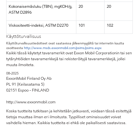
Kokonaisemäsluku (TBN), mgKOH/g,
20
20
ASTM D2896
Viskositeetti-indeksi, ASTM D2270
101
102
Käyttöturvallisuus
Käyttöturvallisuustiedotteet ovat saatavissa jälleenmyyjältä tai internetin kautta
osoitteesta
http://www.msds.exxonmobil.com/psims/psims.aspx
Kaikki tässä käytetyt tavaramerkit ovat Exxon Mobil Corporationin tai sen
tytäryhtiöiden tavaramerkkejä tai rekisteröityjä tavaramerkkejä, jollei
muuta ilmoiteta.
08-2025
ExxonMobil Finland Oy Ab
PL 91 (Keilasatama 5)
02151 Espoo - FINLAND
http://www.exxonmobil.com
Koska tuotteita tutkitaan ja kehitetään jatkuvasti, voidaan tässä esitettyjä
tietoja muuttaa ilman eri ilmoitusta. Tyypilliset ominaisuudet voivat
vaihdella hieman. Kaikkia tuotteita ei ehkä ole paikallisesti saatavissa.