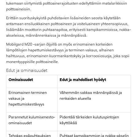
tukemaan siirtymistä polttoainerajoitusten edellyttämiin matalarikkisiin
polttoaineisiin.
Erittäin suorituskykyistä puhdistavien lisäaineiden seosta käytetään
antamaan ensiluokkainen polttoaineen ja voiteluaineen yhteensopivuus,
lisäämään moottorin puhtaanapitoa, erityisesti kampikammioissa, nokka-
akseleissa, männänrenkaissa ja männänpäissä.
Mobilgard M20 -sarjan öljyillä on myös erinomainen korkeiden
lämpötilojen hapettumiskestävyys ja terminen vakaus, alhainen
haihtuvuus, erinomainen kuormankantokyky ja korroosiosuoja, joka sopii
monentyyppisille polttoaineille.
Edut ja ominaisuudet
Ominaisuudet
Edut ja mahdolliset hyödyt
Erinomainen terminen
Vähemmän sakkaa männänpäissä ja
vakaus ja
renkaiden alueella
hapettumiskestävyys
Parannetut kulumisenesto-
Pidentää tärkeiden kulutuspintojen
ominaisuudet
käyttöikää
Tehokas epäpuhtauksien
Puhtaat kampikammion ja nokka-akselin