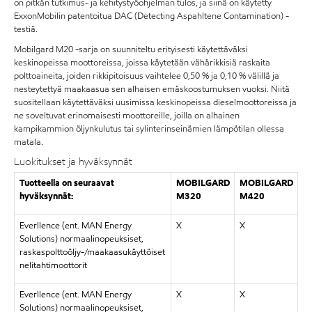
on pitkän tutkimus- ja kehitystyöohjelman tulos, ja siinä on käytetty
ExxonMobilin patentoitua DAC (Detecting Aspahltene Contamination) -
testiä.
Mobilgard M20 -sarja on suunniteltu erityisesti käytettäväksi
keskinopeissa moottoreissa, joissa käytetään vähärikkisiä raskaita
polttoaineita, joiden rikkipitoisuus vaihtelee 0,50 % ja 0,10 % välillä ja
nesteytettyä maakaasua sen alhaisen emäskoostumuksen vuoksi. Niitä
suositellaan käytettäväksi uusimissa keskinopeissa dieselmoottoreissa ja
ne soveltuvat erinomaisesti moottoreille, joilla on alhainen
kampikammion öljynkulutus tai sylinterinseinämien lämpötilan ollessa
matala.
Luokitukset ja hyväksynnät
Tuotteella on seuraavat
MOBILGARD
MOBILGARD
hyväksynnät:
M320
M420
Everllence (ent. MAN Energy
X
X
Solutions) normaalinopeuksiset,
raskaspolttoöljy-/maakaasukäyttöiset
nelitahtimoottorit
Everllence (ent. MAN Energy
X
X
Solutions) normaalinopeuksiset,