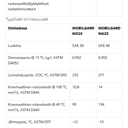
raskaspolttoöljykäyttöiset
nelitahtimoottorit
Tyypilliset ominaisuudet
Ominaisuus
MOBILGARD
MOBILGARD
M320
M420
Luokitus
SAE 30
SAE 40
Ominaispaino @ 15 °C, kg/l, ASTM
0,902
0,902
D4052
Leimahduspiste, COC, °C, ASTM D92
255
271
Kinemaattinen viskositeetti @ 100 °C,
10,8
14
mm²/s, ASTM D445
Kinemaattinen viskositeetti @ 40 °C,
90
134
mm²/s, ASTM D445
Jähmepiste, °C, ASTM D97
-12
-15