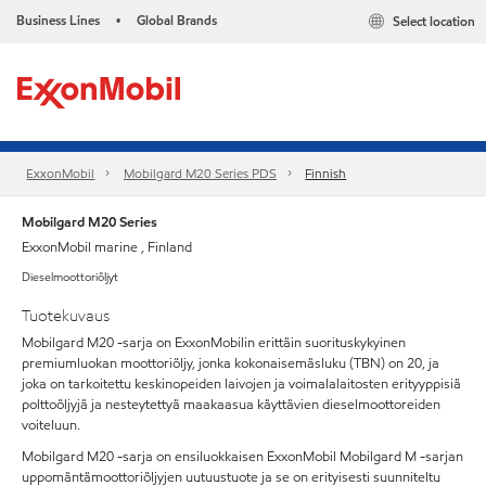
Business Lines
Global Brands
Select location
•
ExxonMobil
Mobilgard M20 Series PDS
Finnish
Mobilgard M20 Series
ExxonMobil marine , Finland
Dieselmoottoriöljyt
Tuotekuvaus
Mobilgard M20 -sarja on ExxonMobilin erittäin suorituskykyinen
premiumluokan moottoriöljy, jonka kokonaisemäsluku (TBN) on 20, ja
joka on tarkoitettu keskinopeiden laivojen ja voimalalaitosten erityyppisiä
polttoöljyjä ja nesteytettyä maakaasua käyttävien dieselmoottoreiden
voiteluun.
Mobilgard M20 -sarja on ensiluokkaisen ExxonMobil Mobilgard M -sarjan
uppomäntämoottoriöljyjen uutuustuote ja se on erityisesti suunniteltu