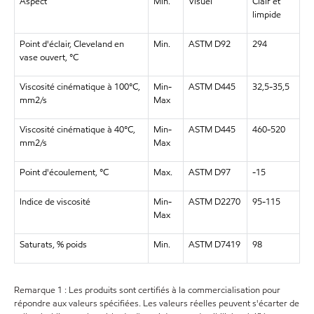
Aspect
Min.
Visuel
Clair et
limpide
Point d'éclair, Cleveland en
Min.
ASTM D92
294
vase ouvert, °C
Viscosité cinématique à 100°C,
Min-
ASTM D445
32,5-35,5
mm2/s
Max
Viscosité cinématique à 40°C,
Min-
ASTM D445
460-520
mm2/s
Max
Point d'écoulement, °C
Max.
ASTM D97
-15
Indice de viscosité
Min-
ASTM D2270
95-115
Max
Saturats, % poids
Min.
ASTM D7419
98
Remarque 1 : Les produits sont certifiés à la commercialisation pour
répondre aux valeurs spécifiées. Les valeurs réelles peuvent s'écarter de