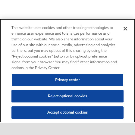
This website uses cookies and other tracking technologies to
enhance user experience and to analyze performance and
traffic on our website. We also share information about your
use of our site with our social media, advertising and analytics
partners, but you may opt out of this sharing by using the
“Reject optional cookies” button or by opt-out preference
signal from your browser. You may find further information and
options in the Privacy Center.
Privacy center
Reject optional cookies
Accept optional cookies