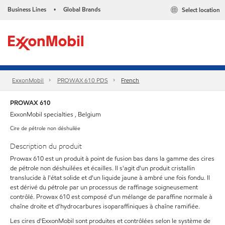
Business Lines
Global Brands
Select location
•
ExxonMobil
PROWAX 610 PDS
French
PROWAX 610
ExxonMobil specialties , Belgium
Cire de pétrole non déshuilée
Description du produit
Prowax 610 est un produit à point de fusion bas dans la gamme des cires
de pétrole non déshuilées et écailles. Il s'agit d'un produit cristallin
translucide à l'état solide et d'un liquide jaune à ambré une fois fondu. Il
est dérivé du pétrole par un processus de raffinage soigneusement
contrôlé. Prowax 610 est composé d'un mélange de paraffine normale à
chaîne droite et d'hydrocarbures isoparaffiniques à chaîne ramifiée.
Les cires d'ExxonMobil sont produites et contrôlées selon le système de