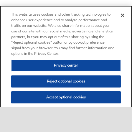
This website uses cookies and other tracking technologies to
enhance user experience and to analyze performance and
traffic on our website. We also share information about your
use of our site with our social media, advertising and analytics
partners, but you may opt out of this sharing by using the
“Reject optional cookies” button or by opt-out preference
signal from your browser. You may find further information and
options in the Privacy Center.
Privacy center
Reject optional cookies
Accept optional cookies