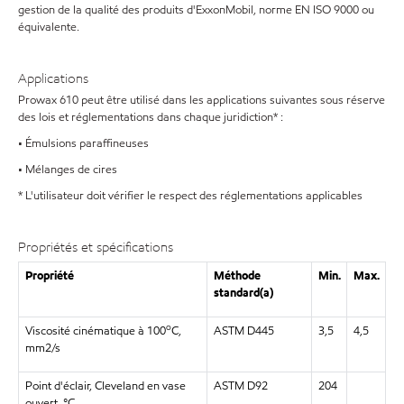
gestion de la qualité des produits d'ExxonMobil, norme EN ISO 9000 ou
équivalente.
Applications
Prowax 610 peut être utilisé dans les applications suivantes sous réserve
des lois et réglementations dans chaque juridiction* :
• Émulsions paraffineuses
• Mélanges de cires
* L'utilisateur doit vérifier le respect des réglementations applicables
Propriétés et spécifications
Propriété
Méthode
Min.
Max.
standard(a)
o
Viscosité cinématique à 100
C,
ASTM D445
3,5
4,5
mm2/s
Point d'éclair, Cleveland en vase
ASTM D92
204
ouvert, °C