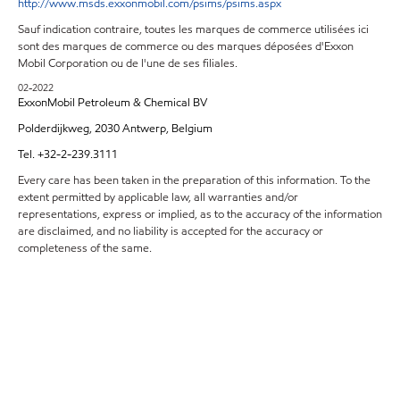
http://www.msds.exxonmobil.com/psims/psims.aspx
Sauf indication contraire, toutes les marques de commerce utilisées ici
sont des marques de commerce ou des marques déposées d'Exxon
Mobil Corporation ou de l'une de ses filiales.
02-2022
ExxonMobil Petroleum & Chemical BV
Polderdijkweg, 2030 Antwerp, Belgium
Tel. +32-2-239.3111
Every care has been taken in the preparation of this information. To the
extent permitted by applicable law, all warranties and/or
representations, express or implied, as to the accuracy of the information
are disclaimed, and no liability is accepted for the accuracy or
completeness of the same.