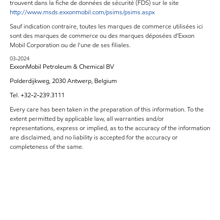
trouvent dans la fiche de données de sécurité (FDS) sur le site
http://www.msds.exxonmobil.com/psims/psims.aspx
Sauf indication contraire, toutes les marques de commerce utilisées ici
sont des marques de commerce ou des marques déposées d’Exxon
Mobil Corporation ou de l'une de ses filiales.
03-2024
ExxonMobil Petroleum & Chemical BV
Polderdijkweg, 2030 Antwerp, Belgium
Tel. +32-2-239.3111
Every care has been taken in the preparation of this information. To the
extent permitted by applicable law, all warranties and/or
representations, express or implied, as to the accuracy of the information
are disclaimed, and no liability is accepted for the accuracy or
completeness of the same.