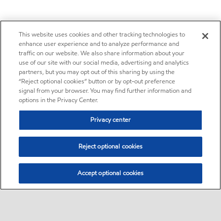
This website uses cookies and other tracking technologies to
enhance user experience and to analyze performance and
traffic on our website. We also share information about your
use of our site with our social media, advertising and analytics
partners, but you may opt out of this sharing by using the
“Reject optional cookies” button or by opt-out preference
signal from your browser. You may find further information and
options in the Privacy Center.
Privacy center
Reject optional cookies
Accept optional cookies