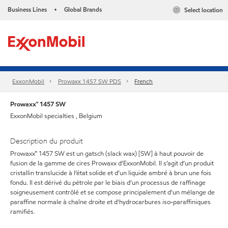
Business Lines
Global Brands
Select location
•
ExxonMobil
Prowaxx 1457 SW PDS
French
Prowaxx™ 1457 SW
ExxonMobil specialties , Belgium
Description du produit
Prowaxx™ 1457 SW est un gatsch (slack wax) [SW] à haut pouvoir de
fusion de la gamme de cires Prowaxx d’ExxonMobil. Il s’agit d’un produit
cristallin translucide à l’état solide et d’un liquide ambré à brun une fois
fondu. Il est dérivé du pétrole par le biais d'un processus de raffinage
soigneusement contrôlé et se compose principalement d'un mélange de
paraffine normale à chaîne droite et d'hydrocarbures iso-paraffiniques
ramifiés.