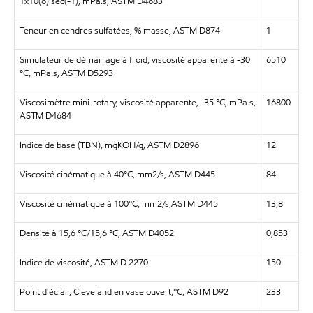
1x10(6) sec(-1), mPa.s, ASTM D4683
Teneur en cendres sulfatées, % masse, ASTM D874
1
Simulateur de démarrage à froid, viscosité apparente à -30
6510
°C, mPa.s, ASTM D5293
Viscosimètre mini-rotary, viscosité apparente, -35 °C, mPa.s,
16800
ASTM D4684
Indice de base (TBN), mgKOH/g, ASTM D2896
12
Viscosité cinématique à 40°C, mm2/s, ASTM D445
84
Viscosité cinématique à 100°C, mm2/s,ASTM D445
13,8
Densité à 15,6 °C/15,6 °C, ASTM D4052
0,853
Indice de viscosité, ASTM D 2270
150
Point d'éclair, Cleveland en vase ouvert,°C, ASTM D92
233