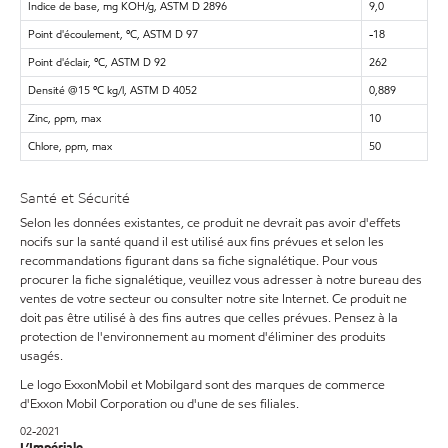
Indice de base, mg KOH/g, ASTM D 2896
9,0
Point d'écoulement, ºC, ASTM D 97
-18
Point d'éclair, ºC, ASTM D 92
262
Densité @15 ºC kg/l, ASTM D 4052
0,889
Zinc, ppm, max
10
Chlore, ppm, max
50
Santé et Sécurité
Selon les données existantes, ce produit ne devrait pas avoir d'effets
nocifs sur la santé quand il est utilisé aux fins prévues et selon les
recommandations figurant dans sa fiche signalétique. Pour vous
procurer la fiche signalétique, veuillez vous adresser à notre bureau des
ventes de votre secteur ou consulter notre site Internet. Ce produit ne
doit pas être utilisé à des fins autres que celles prévues. Pensez à la
protection de l'environnement au moment d'éliminer des produits
usagés.
Le logo ExxonMobil et Mobilgard sont des marques de commerce
d'Exxon Mobil Corporation ou d'une de ses filiales.
02-2021
L’Impériale