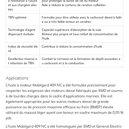
e résistance à l'usure
pour prolonger la durée de vie du moteur
et aux chargées élev
Aide à réduire le contenu de cendres sulfatées
ées
TBN optimisé
Formulée pour être utilisée avec le carburant diesel à faibl
e ou à très faible teneur en cendres
Technologie d'agent
Capacité supérieure d'absorption de la suie
dispersant évoluée
Moteur plus propre et taux réduit de consommation de
l'huile
Indice de viscosité éle
Contribue à réduire la consommation d'huile
vé
Excellentes réserve e
Combat la corrosion et la formation de dépôt associées a
t rétention de TBN
u carburant et à la combustion
Applications
L'huile à moteur Mobilgard 409 NC a été formulée précisément pour
respecter les exigences des moteurs diesel fabriqués par EMD et soumis
à de lourdes charges dans le cadre d'applications marines. Elle est
également appropriée pour les autres moteurs diesel de grande
puissance ou de pression moyenne efficace au frein (BMEP) élevée
utilisant du mazout léger ayant une teneur en soufre maximum de 0,05 %
pds.
L'huile Mobilgard 409 NC a été homologuée par EMD et General Electric