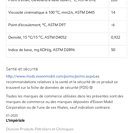
Point d'éclair, Cleveland à vase ouvert, °C, ASTM D92
228
o
Viscosité cinématique à 100
C, mm2/s, ASTM D445
14
Point d'écoulement, °C, ASTM D97
-6
o
o
Densité, 15
C/15
C, ASTM D4052
0,922
Indice de base, mg KOH/g, ASTM D2896
50
Santé et sécurité
http://www.msds.exxonmobil.com/psims/psims.aspx
Les
recommandations relatives à la santé et la sécurité de ce produit se
trouvent sur la fiche de données de sécurité (FDS) @
Toutes les marques de commerce utilisées dans les présentes sont des
marques de commerce ou des marques déposées d'Exxon Mobil
Corporation ou de l'une de ses filiales, sauf indication contraire.
01-2020
L’Impériale
Division Produits Pétroliers et Chimiques