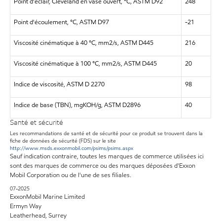
Point d'éclair, Cleveland en vase ouvert, °C, ASTM D92
248
Point d'écoulement, °C, ASTM D97
-21
Viscosité cinématique à 40 °C, mm2/s, ASTM D445
216
Viscosité cinématique à 100 °C, mm2/s, ASTM D445
20
Indice de viscosité, ASTM D 2270
98
Indice de base (TBN), mgKOH/g, ASTM D2896
40
Santé et sécurité
Les recommandations de santé et de sécurité pour ce produit se trouvent dans la
fiche de données de sécurité (FDS) sur le site
http://www.msds.exxonmobil.com/psims/psims.aspx
Sauf indication contraire, toutes les marques de commerce utilisées ici
sont des marques de commerce ou des marques déposées d'Exxon
Mobil Corporation ou de l'une de ses filiales.
07-2025
ExxonMobil Marine Limited
Ermyn Way
Leatherhead, Surrey