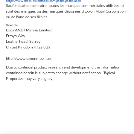
http://www.msds.exxonmobil.com/psims/psims.aspx
Sauf indication contraire, toutes les marques commerciales utilisées ici
sont des marques ou des marques déposées d'Exxon Mobil Corporation
ou de l'une de ses filiales.
02-2026
ExxonMobil Marine Limited
Ermyn Way
Leatherhead, Surrey
United Kingdom KT22 8UX
http://www.exxonmobil.com
Due to continual product research and development, the information
contained herein is subject to change without notification. Typical
Properties may vary slightly.