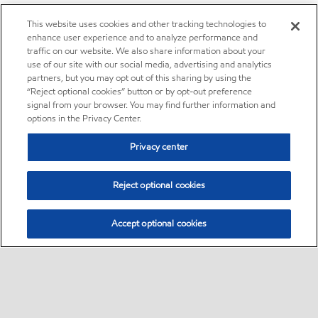
This website uses cookies and other tracking technologies to
enhance user experience and to analyze performance and
traffic on our website. We also share information about your
use of our site with our social media, advertising and analytics
partners, but you may opt out of this sharing by using the
“Reject optional cookies” button or by opt-out preference
signal from your browser. You may find further information and
options in the Privacy Center.
Privacy center
Reject optional cookies
Accept optional cookies