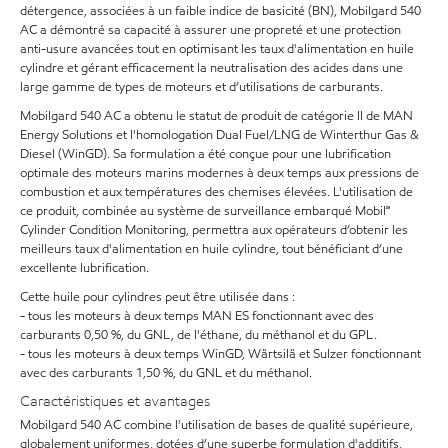
détergence, associées à un faible indice de basicité (BN), Mobilgard 540
AC a démontré sa capacité à assurer une propreté et une protection
anti-usure avancées tout en optimisant les taux d'alimentation en huile
cylindre et gérant efficacement la neutralisation des acides dans une
large gamme de types de moteurs et d’utilisations de carburants.
Mobilgard 540 AC a obtenu le statut de produit de catégorie II de MAN
Energy Solutions et l'homologation Dual Fuel/LNG de Winterthur Gas &
Diesel (WinGD). Sa formulation a été conçue pour une lubrification
optimale des moteurs marins modernes à deux temps aux pressions de
combustion et aux températures des chemises élevées. L'utilisation de
ce produit, combinée au système de surveillance embarqué Mobil℠
Cylinder Condition Monitoring, permettra aux opérateurs d’obtenir les
meilleurs taux d'alimentation en huile cylindre, tout bénéficiant d’une
excellente lubrification.
Cette huile pour cylindres peut être utilisée dans :
- tous les moteurs à deux temps MAN ES fonctionnant avec des
carburants 0,50 %, du GNL, de l'éthane, du méthanol et du GPL.
- tous les moteurs à deux temps WinGD, Wärtsilä et Sulzer fonctionnant
avec des carburants 1,50 %, du GNL et du méthanol.
Caractéristiques et avantages
Mobilgard 540 AC combine l'utilisation de bases de qualité supérieure,
globalement uniformes, dotées d’une superbe formulation d'additifs,