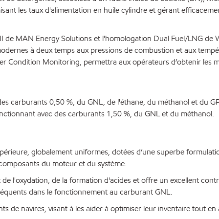
sant les taux d'alimentation en huile cylindre et gérant efficacem
 II de MAN Energy Solutions et l'homologation Dual Fuel/LNG de 
odernes à deux temps aux pressions de combustion et aux températ
Condition Monitoring, permettra aux opérateurs d’obtenir les meil
es carburants 0,50 %, du GNL, de l'éthane, du méthanol et du G
onctionnant avec des carburants 1,50 %, du GNL et du méthanol.
périeure, globalement uniformes, dotées d’une superbe formulation 
s composants du moteur et du système.
de l'oxydation, de la formation d'acides et offre un excellent con
 fréquents dans le fonctionnement au carburant GNL.
s de navires, visant à les aider à optimiser leur inventaire tout