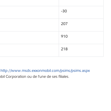
-30
207
910
218
e
http://www.msds.exxonmobil.com/psims/psims.aspx
l Corporation ou de l'une de ses filiales.