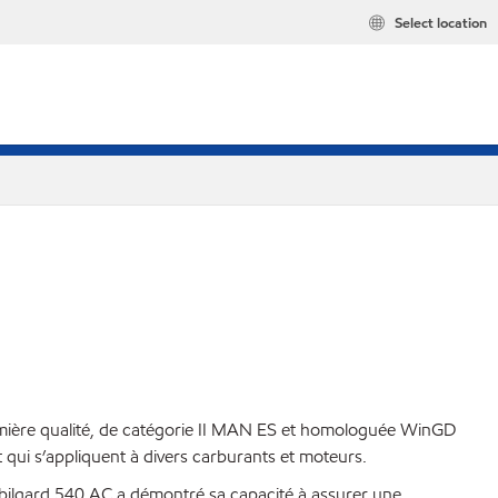
Select location
emière qualité, de catégorie II MAN ES et homologuée WinGD
 qui s’appliquent à divers carburants et moteurs.
Mobilgard 540 AC a démontré sa capacité à assurer une