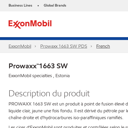
Business Lines
Global Brands
•
ExxonMobil
Prowaxx 1663 SW PDS
French
Prowaxx™1663 SW
ExxonMobil specialties , Estonia
Description du produit
PROWAXX 1663 SW est un produit à point de fusion élevé dans la
liquide clair, jaune une fois fondu. Il est dérivé du pétrole
chaîne droite et d'hydrocarbures iso-paraffiniques ramifiés.
Les cires d'ExxonMobil sont produites et contrôlées selon le