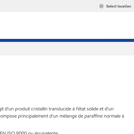
Select location
'un produit cristallin translucide à l'état solide et d'un
 se compose principalement d'un mélange de paraffine normale à
e EN ISO 9000 ou équivalente.