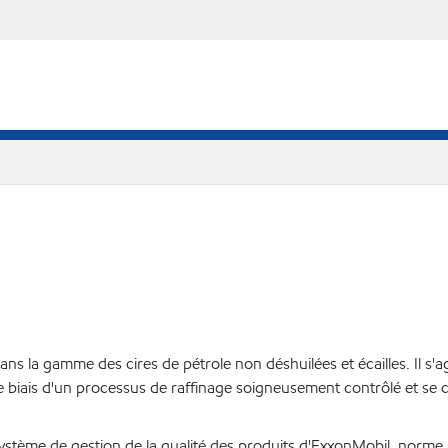
 gamme des cires de pétrole non déshuilées et écailles. Il s'agit d
 par le biais d'un processus de raffinage soigneusement contrôlé et
 système de gestion de la qualité des produits d'ExxonMobil, norm