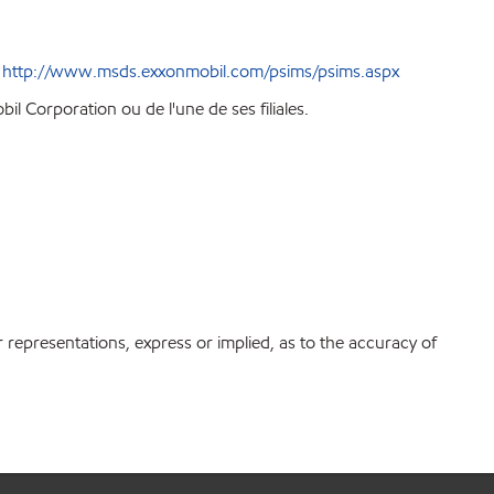
e
http://www.msds.exxonmobil.com/psims/psims.aspx
l Corporation ou de l'une de ses filiales.
r representations, express or implied, as to the accuracy of