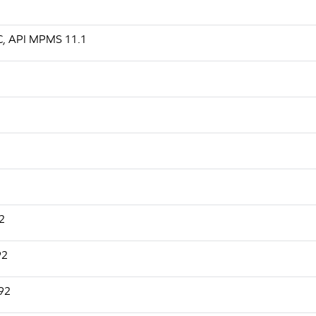
é C, API MPMS 11.1
2
92
892