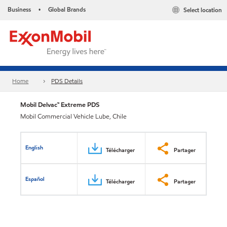
Business
Global Brands
Select location
•
Home
PDS Details
Mobil Delvac™ Extreme PDS
Mobil Commercial Vehicle Lube, Chile
English
Télécharger
Partager
Español
Télécharger
Partager