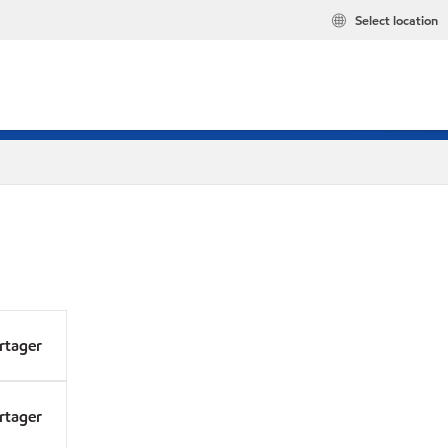
Select location
rtager
rtager