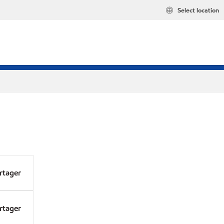
Select location
rtager
rtager