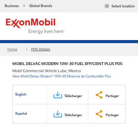
Business
Global Brands
Select location
•
Home
PDS Details
MOBIL DELVAC MODERN 10W-30 FUEL EFFICIENT PLUS PDS
Mobil Commercial Vehicle Lube, Mexico
View
Mobil Delvac Modern™ 10W-30 Eficiencia de Combustible Plus
English
Télécharger
Partager
Español
Télécharger
Partager