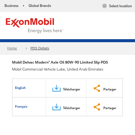
Business
Global Brands
Select location
•
Home
PDS Details
Mobil Delvac Modern™ Axle Oil 80W-90 Limited Slip PDS
Mobil Commercial Vehicle Lube, United Arab Emirates
English
Télécharger
Partager
Français
Télécharger
Partager