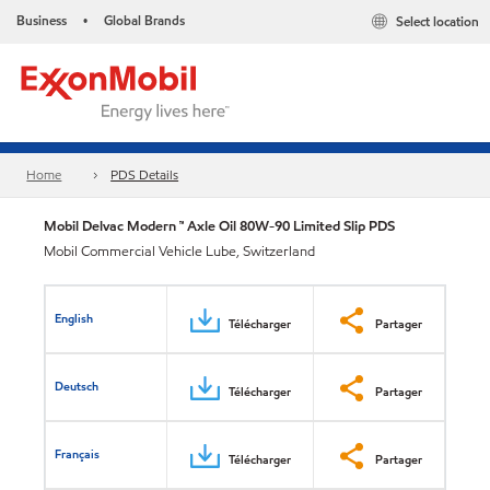
Business
Global Brands
Select location
•
Home
PDS Details
Mobil Delvac Modern ™ Axle Oil 80W-90 Limited Slip PDS
Mobil Commercial Vehicle Lube, Switzerland
English
Télécharger
Partager
Deutsch
Télécharger
Partager
Français
Télécharger
Partager