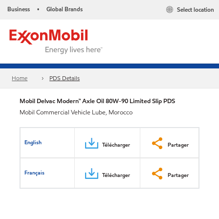
Business
Global Brands
Select location
•
Home
PDS Details
Mobil Delvac Modern™ Axle Oil 80W-90 Limited Slip PDS
Mobil Commercial Vehicle Lube, Morocco
English
Télécharger
Partager
Français
Télécharger
Partager