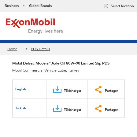
Business
Global Brands
Select location
•
Home
PDS Details
Mobil Delvac Modern™ Axle Oil 80W-90 Limited Slip PDS
Mobil Commercial Vehicle Lube, Turkey
English
Télécharger
Partager
Turkish
Télécharger
Partager