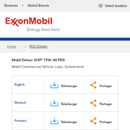
Business
Global Brands
Select location
•
Home
PDS Details
Mobil Delvac XHP™ 15W-40 PDS
Mobil Commercial Vehicle Lube, Switzerland
English
Télécharger
Partager
Deutsch
Télécharger
Partager
Français
Télécharger
Partager