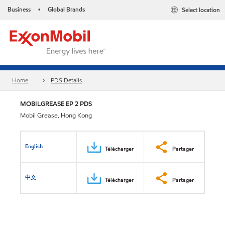
Business
Global Brands
Select location
•
Home
PDS Details
MOBILGREASE EP 2 PDS
Mobil Grease, Hong Kong
English
Télécharger
Partager
中文
Télécharger
Partager