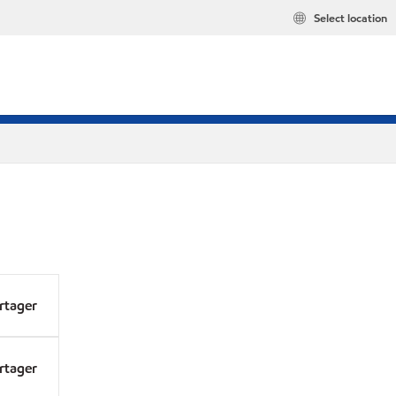
Select location
rtager
rtager