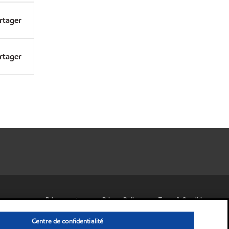
rtager
rtager
•
Privacy center
•
Privacy Policy
•
Terms & Conditions
© Copyright 2003-2018 Exxon Mobil Corporation. All Rights Reserved.
Centre de confidentialité